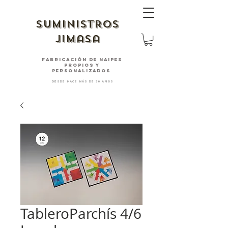
suministros
jimasa
fabricación de naipes
PROPIOS Y
PERSONALIZADOS
desde hace más de 30 años
TableroParchís 4/6