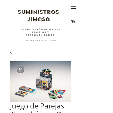
suministros
jimasa
fabricación de naipes
PROPIOS Y
PERSONALIZADOS
desde hace más de 30 años
Juego de Parejas