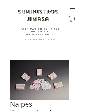
suministros
jimasa
fabricación de naipes
PROPIOS Y
PERSONALIZADOS
desde hace más de 30 años
Naipes