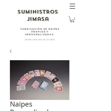
suministros
jimasa
fabricación de naipes
PROPIOS Y
PERSONALIZADOS
desde hace más de 30 años
Naipes