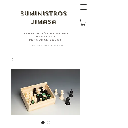
suministros
jimasa
fabricación de naipes
PROPIOS Y
PERSONALIZADOS
desde hace más de 30 años