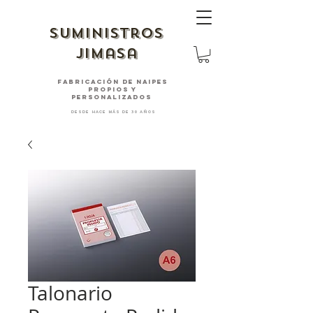
suministros
jimasa
fabricación de naipes
PROPIOS Y
PERSONALIZADOS
desde hace más de 30 años
Talonario