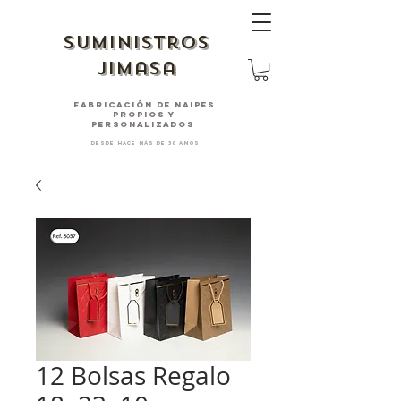
suministros
jimasa
fabricación de naipes
PROPIOS Y
PERSONALIZADOS
desde hace más de 30 años
12 Bolsas Regalo