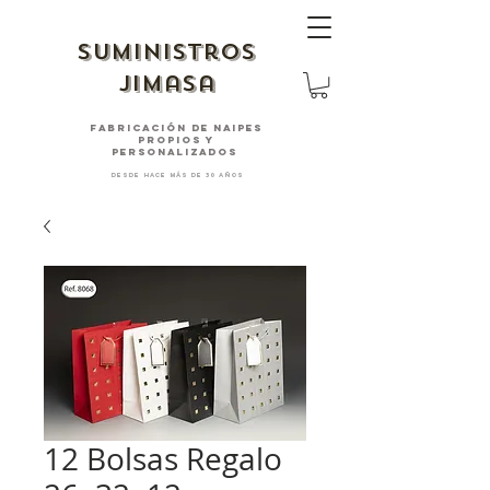
suministros
jimasa
fabricación de naipes
PROPIOS Y
PERSONALIZADOS
desde hace más de 30 años
12 Bolsas Regalo