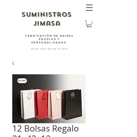
suministros
jimasa
fabricación de naipes
PROPIOS Y
PERSONALIZADOS
desde hace más de 30 años
12 Bolsas Regalo