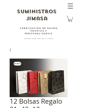
suministros
jimasa
fabricación de naipes
PROPIOS Y
PERSONALIZADOS
desde hace más de 30 años
12 Bolsas Regalo