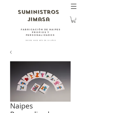
suministros
jimasa
fabricación de naipes
PROPIOS Y
PERSONALIZADOS
desde hace más de 30 años
Naipes