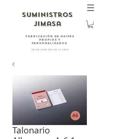
suministros
jimasa
fabricación de naipes
PROPIOS Y
PERSONALIZADOS
desde hace más de 30 años
Talonario