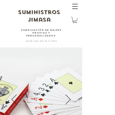
suministros
jimasa
fabricación de naipes
PROPIOS Y
PERSONALIZADOS
desde hace más de 30 años