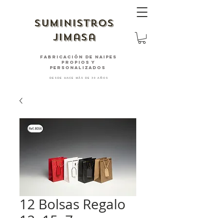
suministros
jimasa
fabricación de naipes
PROPIOS Y
PERSONALIZADOS
desde hace más de 30 años
12 Bolsas Regalo