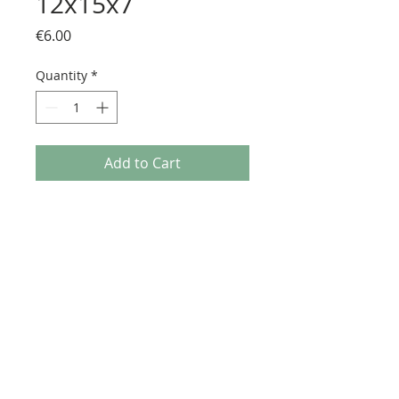
12x15x7
Price
€6.00
Quantity
*
Add to Cart