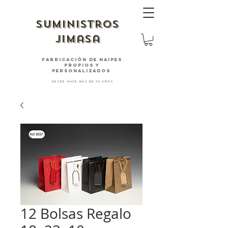
suministros
jimasa
fabricación de naipes
PROPIOS Y
PERSONALIZADOS
desde hace más de 30 años
12 Bolsas Regalo