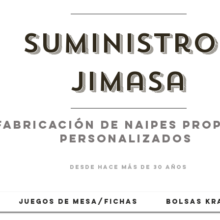
suministro
jimasa
fabricación de naipes PROP
PERSONALIZADOS
desde hace más de 30 años
JUEGOS DE MESA/FICHAS
BOLSAS KR