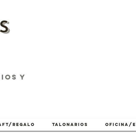
s
IOS Y
AFT/REGALO
TALONARIOS
OFICINA/