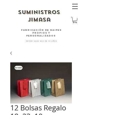
suministros
jimasa
fabricación de naipes
PROPIOS Y
PERSONALIZADOS
desde hace más de 30 años
12 Bolsas Regalo