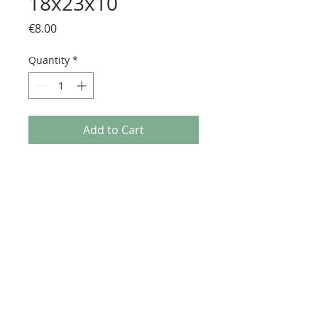
18x23x10
Price
€8.00
Quantity
*
Add to Cart