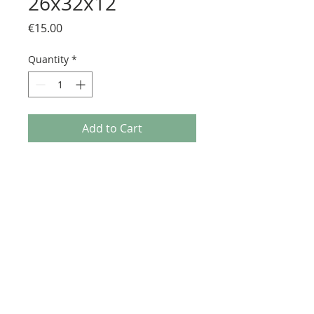
26x32x12
Price
€15.00
Quantity
*
Add to Cart