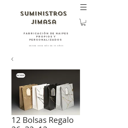
suministros
jimasa
fabricación de naipes
PROPIOS Y
PERSONALIZADOS
desde hace más de 30 años
12 Bolsas Regalo