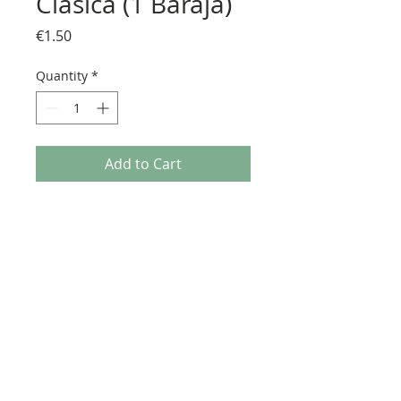
Clásica (1 Baraja)
Price
€1.50
Quantity
*
Add to Cart