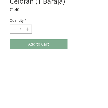
Celofán (1 Baraja)
Price
€1.40
Quantity
*
Add to Cart