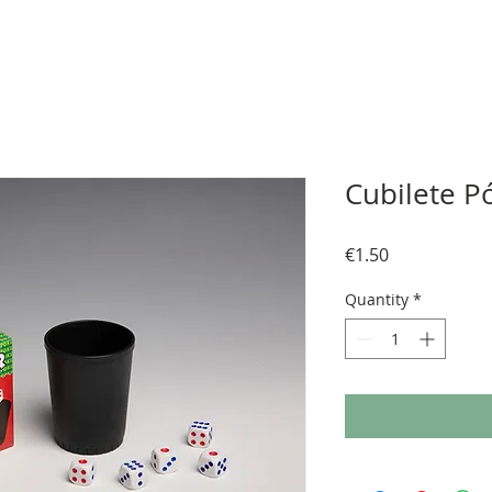
Cubilete P
Price
€1.50
Quantity
*