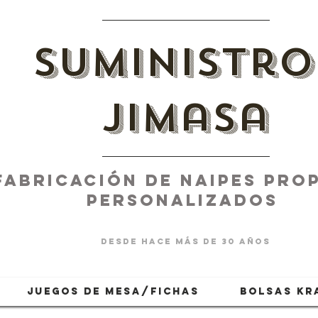
suministro
jimasa
fabricación de naipes PROP
PERSONALIZADOS
desde hace más de 30 años
JUEGOS DE MESA/FICHAS
BOLSAS KR