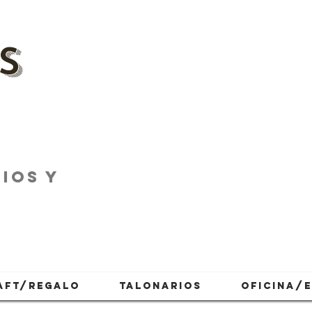
s
IOS Y
AFT/REGALO
TALONARIOS
OFICINA/