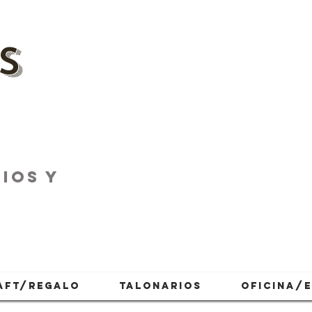
s
IOS Y
AFT/REGALO
TALONARIOS
OFICINA/