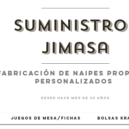
suministro
jimasa
fabricación de naipes PROP
PERSONALIZADOS
desde hace más de 30 años
JUEGOS DE MESA/FICHAS
BOLSAS KR