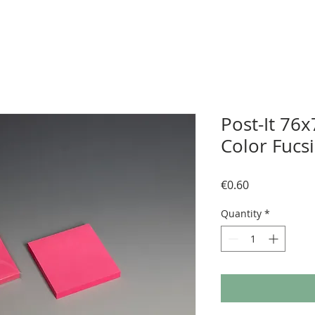
Post-It 76
Color Fucs
Price
€0.60
Quantity
*